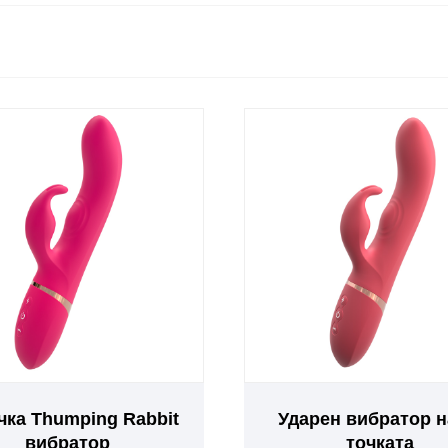
чка Thumping Rabbit
Ударен вибратор н
вибратор
точката