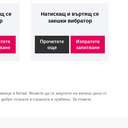
щ се
Натискащ и въртящ се
р
заешки вибратор
тете
Прочетете
Изпратете
ване
още
запитване
чици в Китай. Можете да ги закупите на евтина цена от
добре познати в страната и чужбина. За повече