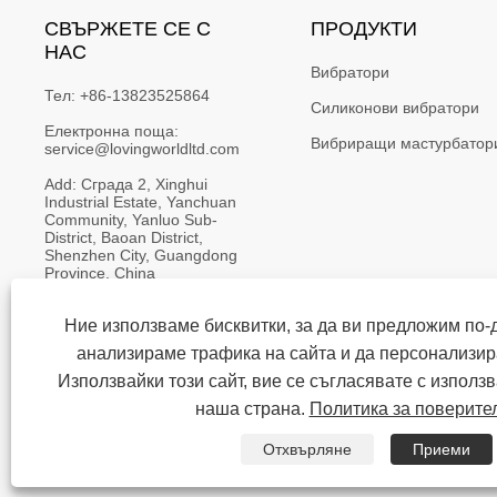
СВЪРЖЕТЕ СЕ С
ПРОДУКТИ
НАС
Вибратори
Тел:
+86-13823525864
Силиконови вибратори
Електронна поща:
Вибриращи мастурбатор
service@lovingworldltd.com
Add:
Сграда 2, Xinghui 
Industrial Estate, Yanchuan 
Community, Yanluo Sub-
District, Baoan District, 
Shenzhen City, Guangdong 
Province, China
Ние използваме бисквитки, за да ви предложим по-
анализираме трафика на сайта и да персонализи
Използвайки този сайт, вие се съгласявате с използв
Copyright © 2023 Shenzhen Loving Wor
наша страна.
Политика за поверите
Отхвърляне
Приеми