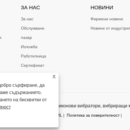
ЗА НАС
НОВИНИ
За нас
Фирмени новини
Обслужване
Новини от индустри
и
пазар
Изложба
Работилница
Сертификат
X
добро сърфиране, да
раме съдържанието.
ането на бисквитки от
ld Co., Ltd. - Вибратори, силиконови вибратори, вибриращи 
лност
Links
|
Sitemap
|
RSS
|
XML
|
Политика за поверителност
|