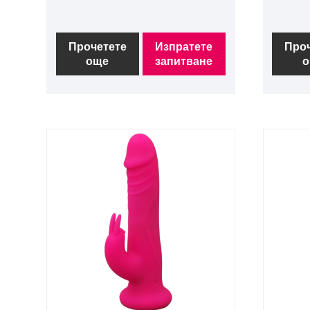
Прочетете
Изпратете
Про
още
запитване
о