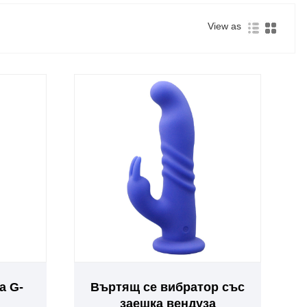
View as
а G-
Въртящ се вибратор със
заешка вендуза