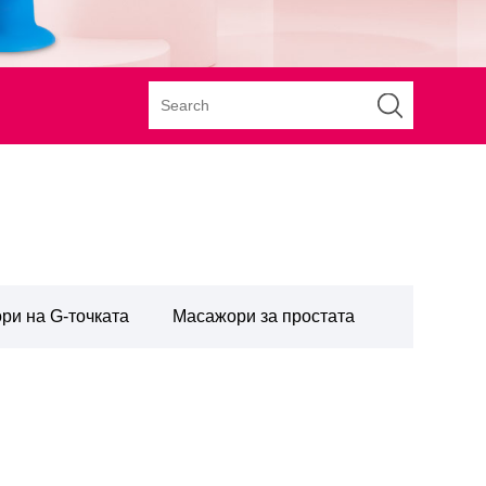
ри на G-точката
Масажори за простата