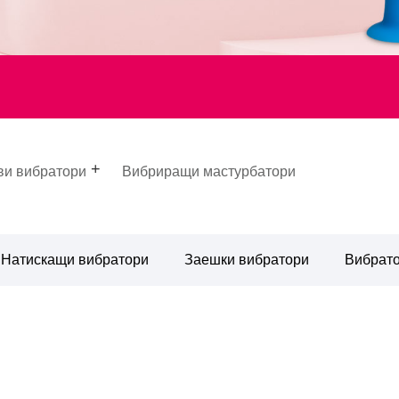
ви вибратори
Вибриращи мастурбатори
Натискащи вибратори
Заешки вибратори
Вибрато