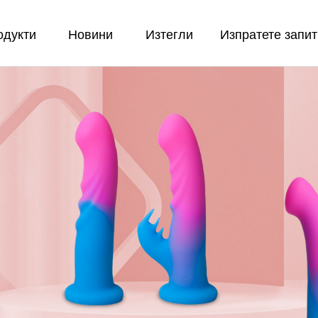
одукти
Новини
Изтегли
Изпратете запи