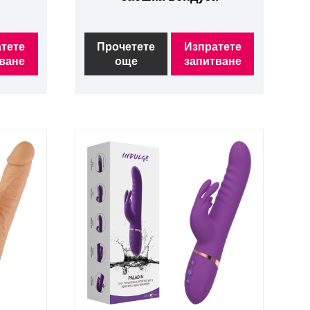
тете
Прочетете
Изпратете
ване
още
запитване