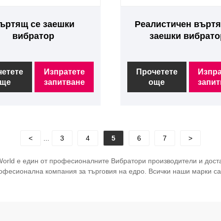
ъртящ се заешки
Реалистичен въртя
вибратор
заешки вибрато
четете
Изпратете
Прочетете
Изпра
ще
запитване
още
запит
<
...
3
4
5
6
7
>
World е един от професионалните Вибратори производители и достав
фесионална компания за търговия на едро. Всички наши марки са 