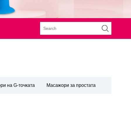
ри на G-точката
Масажори за простата