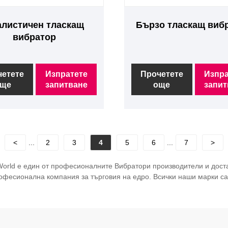
алистичен тласкащ
Бързо тласкащ виб
вибратор
четете
Изпратете
Прочетете
Изпра
ще
запитване
още
запит
<
...
2
3
4
5
6
...
7
>
World е един от професионалните Вибратори производители и достав
фесионална компания за търговия на едро. Всички наши марки са 