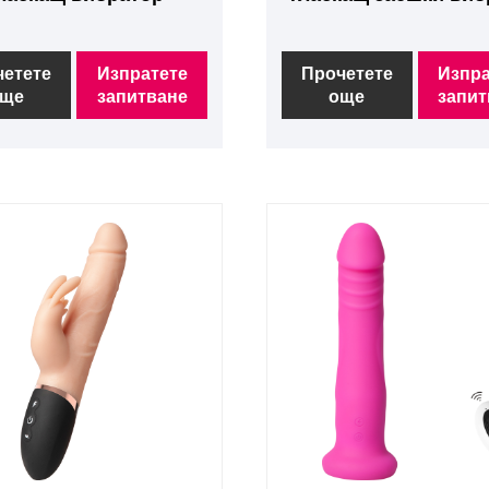
четете
Изпратете
Прочетете
Изпра
ще
запитване
още
запит