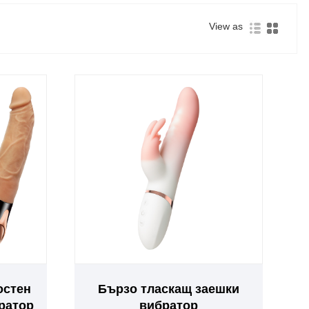
View as
остен
Бързо тласкащ заешки
ратор
вибратор