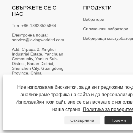
СВЪРЖЕТЕ СЕ С
ПРОДУКТИ
НАС
Вибратори
Тел:
+86-13823525864
Силиконови вибратори
Електронна поща:
Вибриращи мастурбатор
service@lovingworldltd.com
Add:
Сграда 2, Xinghui 
Industrial Estate, Yanchuan 
Community, Yanluo Sub-
District, Baoan District, 
Shenzhen City, Guangdong 
Province, China
Ние използваме бисквитки, за да ви предложим по-
анализираме трафика на сайта и да персонализи
Използвайки този сайт, вие се съгласявате с използв
Copyright © 2023 Shenzhen Loving Wor
наша страна.
Политика за поверите
Отхвърляне
Приеми