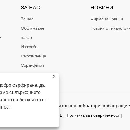
ЗА НАС
НОВИНИ
За нас
Фирмени новини
Обслужване
Новини от индустри
и
пазар
Изложба
Работилница
Сертификат
X
добро сърфиране, да
раме съдържанието.
ането на бисквитки от
ld Co., Ltd. - Вибратори, силиконови вибратори, вибриращи 
лност
Links
|
Sitemap
|
RSS
|
XML
|
Политика за поверителност
|