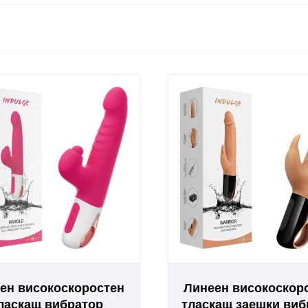
ен високоскоростен
Линеен високоскор
ласкащ вибратор
тласкащ заешки виб