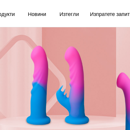
одукти
Новини
Изтегли
Изпратете запи