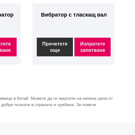
ратор
Вибратор с тласкащ вал
тете
Прочетете
Изпратете
ване
още
запитване
чици в Китай. Можете да ги закупите на евтина цена от
добре познати в страната и чужбина. За повече