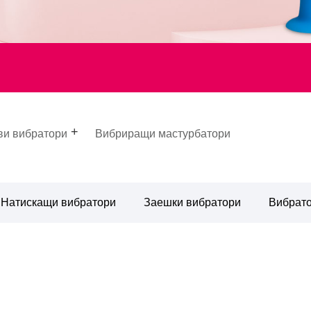
ви вибратори
Вибриращи мастурбатори
Натискащи вибратори
Заешки вибратори
Вибрато