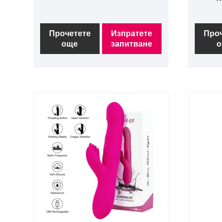
Прочетете
Изпратете
Про
още
запитване
о