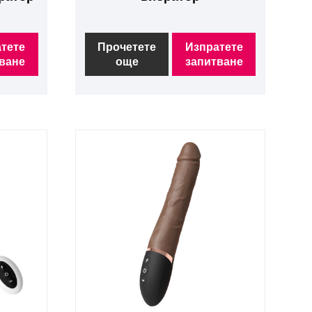
тете
Прочетете
Изпратете
ване
още
запитване