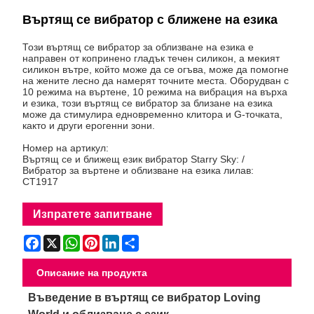
Въртящ се вибратор с ближене на езика
Този въртящ се вибратор за облизване на езика е
направен от копринено гладък течен силикон, а мекият
силикон вътре, който може да се огъва, може да помогне
на жените лесно да намерят точните места. Оборудван с
10 режима на въртене, 10 режима на вибрация на върха
и езика, този въртящ се вибратор за близане на езика
може да стимулира едновременно клитора и G-точката,
както и други ерогенни зони.
Номер на артикул:
Въртящ се и ближещ език вибратор Starry Sky: /
Вибратор за въртене и облизване на езика лилав:
CT1917
Изпратете запитване
Facebook
X
WhatsApp
Pinterest
LinkedIn
Share
Описание на продукта
Въведение в въртящ се вибратор Loving