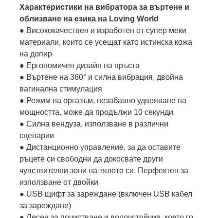
Характеристики на вибратора за въртене и
облизване на езика на Loving World
● Висококачествен и изработен от супер меки
материали, които се усещат като истинска кожа
на допир
● Ергономичен дизайн на пръста
● Въртене на 360° и силна вибрация, двойна
вагинална стимулация
● Режим на оргазъм, незабавно удвояване на
мощността, може да продължи 10 секунди
● Силна вендуза, използване в различни
сценарии
● Дистанционно управление, за да оставите
ръцете си свободни да докосвате други
чувствителни зони на тялото си. Перфектен за
използване от двойки
● USB щифт за зареждане (включен USB кабел
за зареждане)
● Лесен за почистване и водоустойчив, което го