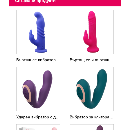
Свързани продукти
Въртящ се вибратор със заешка вендуза
Въртящ се и въртящ се вибратор с мъниста
Ударен вибратор с двойни точки
Вибратор за клитора и G-точката