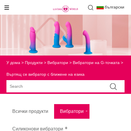
български
У дома
>
Продукти
>
Вибратори
>
Вибратори на G-точката
>
Въртящ се вибратор с ближене на езика
Всички продукти
Вибратори
Силиконови вибратори