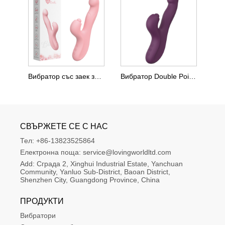
Вибратор със заек за клитора и G-точката
Вибратор Double Points Thumping Rabbit
СВЪРЖЕТЕ СЕ С НАС
Тел:
+86-13823525864
Електронна поща:
service@lovingworldltd.com
Add:
Сграда 2, Xinghui Industrial Estate, Yanchuan 
Community, Yanluo Sub-District, Baoan District, 
Shenzhen City, Guangdong Province, China
ПРОДУКТИ
Вибратори