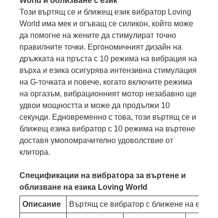
World и облизване с език
Този въртящ се и ближещ език вибратор Loving
World има мек и огъващ се силикон, който може
да помогне на жените да стимулират точно
правилните точки. Ергономичният дизайн на
дръжката на пръста с 10 режима на вибрация на
върха и езика осигурява интензивна стимулация
на G-точката и повече, когато включите режима
на оргазъм, вибрационният мотор незабавно ще
удвои мощността и може да продължи 10
секунди. Едновременно с това, този въртящ се и
ближещ езика вибратор с 10 режима на въртене
доставя умопомрачително удоволствие от
клитора.
Спецификации на вибратора за въртене и
облизване на езика Loving World
Описание
Въртящ се вибратор с ближене на езика