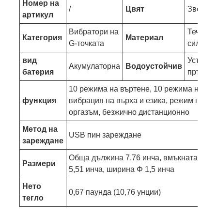
Номер на
/
Цвят
Звездно
артикул
Вибратори на
Течен
Категория
Материал
G-точката
силико
вид
Устойчи
Акумулаторна
Водоустойчив
батерия
пръски
10 режима на въртене, 10 режима на
функция
вибрация на върха и езика, режим на
оргазъм, безжично дистанционно
Метод на
USB пин зареждане
зареждане
Обща дължина 7,76 инча, вмъкната дъл
Размери
5,51 инча, ширина Φ 1,5 инча
Нето
0,67 паунда (10,76 унции)
тегло